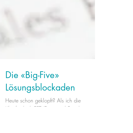
Die «Big-Five»
Lösungsblockaden
Heute schon geklopft? Als ich die
Klopftechnik EFT (Emotional Freedom
Technique) kennengelernt habe, war ich
überzeugt, den Schlüssel zu...